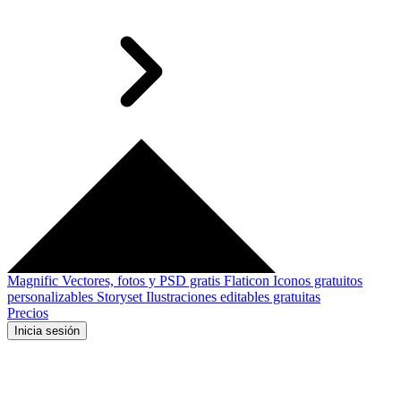
Magnific
Vectores, fotos y PSD gratis
Flaticon
Iconos gratuitos
personalizables
Storyset
Ilustraciones editables gratuitas
Precios
Inicia sesión