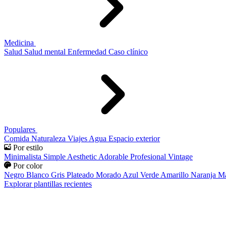
Medicina
Salud
Salud mental
Enfermedad
Caso clínico
Populares
Comida
Naturaleza
Viajes
Agua
Espacio exterior
Por estilo
Minimalista
Simple
Aesthetic
Adorable
Profesional
Vintage
Por color
Negro
Blanco
Gris
Plateado
Morado
Azul
Verde
Amarillo
Naranja
Ma
Explorar plantillas recientes