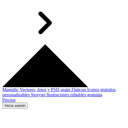
Magnific
Vectores, fotos y PSD gratis
Flaticon
Iconos gratuitos
personalizables
Storyset
Ilustraciones editables gratuitas
Precios
Inicia sesión