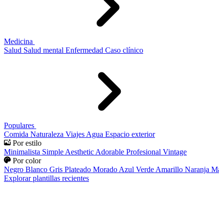
Medicina
Salud
Salud mental
Enfermedad
Caso clínico
Populares
Comida
Naturaleza
Viajes
Agua
Espacio exterior
Por estilo
Minimalista
Simple
Aesthetic
Adorable
Profesional
Vintage
Por color
Negro
Blanco
Gris
Plateado
Morado
Azul
Verde
Amarillo
Naranja
Ma
Explorar plantillas recientes