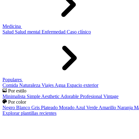
Medicina
Salud
Salud mental
Enfermedad
Caso clínico
Populares
Comida
Naturaleza
Viajes
Agua
Espacio exterior
Por estilo
Minimalista
Simple
Aesthetic
Adorable
Profesional
Vintage
Por color
Negro
Blanco
Gris
Plateado
Morado
Azul
Verde
Amarillo
Naranja
Ma
Explorar plantillas recientes