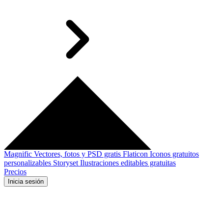
Magnific
Vectores, fotos y PSD gratis
Flaticon
Iconos gratuitos
personalizables
Storyset
Ilustraciones editables gratuitas
Precios
Inicia sesión