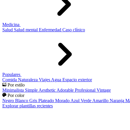
Medicina
Salud
Salud mental
Enfermedad
Caso clínico
Populares
Comida
Naturaleza
Viajes
Agua
Espacio exterior
Por estilo
Minimalista
Simple
Aesthetic
Adorable
Profesional
Vintage
Por color
Negro
Blanco
Gris
Plateado
Morado
Azul
Verde
Amarillo
Naranja
Ma
Explorar plantillas recientes