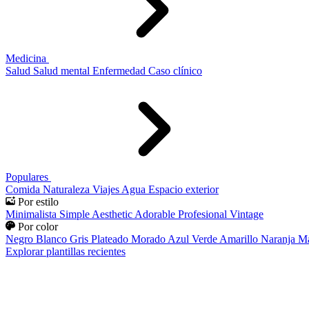
Medicina
Salud
Salud mental
Enfermedad
Caso clínico
Populares
Comida
Naturaleza
Viajes
Agua
Espacio exterior
Por estilo
Minimalista
Simple
Aesthetic
Adorable
Profesional
Vintage
Por color
Negro
Blanco
Gris
Plateado
Morado
Azul
Verde
Amarillo
Naranja
Ma
Explorar plantillas recientes