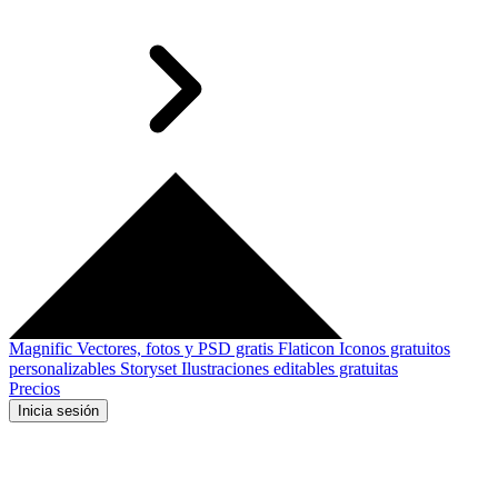
Magnific
Vectores, fotos y PSD gratis
Flaticon
Iconos gratuitos
personalizables
Storyset
Ilustraciones editables gratuitas
Precios
Inicia sesión