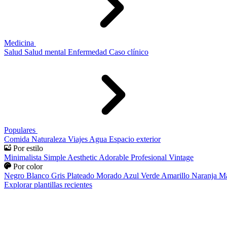
Medicina
Salud
Salud mental
Enfermedad
Caso clínico
Populares
Comida
Naturaleza
Viajes
Agua
Espacio exterior
Por estilo
Minimalista
Simple
Aesthetic
Adorable
Profesional
Vintage
Por color
Negro
Blanco
Gris
Plateado
Morado
Azul
Verde
Amarillo
Naranja
Ma
Explorar plantillas recientes