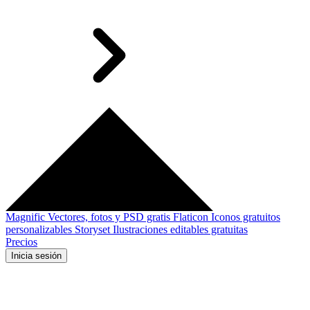
Magnific
Vectores, fotos y PSD gratis
Flaticon
Iconos gratuitos
personalizables
Storyset
Ilustraciones editables gratuitas
Precios
Inicia sesión