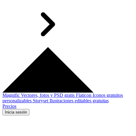
Magnific
Vectores, fotos y PSD gratis
Flaticon
Iconos gratuitos
personalizables
Storyset
Ilustraciones editables gratuitas
Precios
Inicia sesión