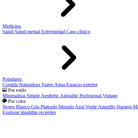
Medicina
Salud
Salud mental
Enfermedad
Caso clínico
Populares
Comida
Naturaleza
Viajes
Agua
Espacio exterior
Por estilo
Minimalista
Simple
Aesthetic
Adorable
Profesional
Vintage
Por color
Negro
Blanco
Gris
Plateado
Morado
Azul
Verde
Amarillo
Naranja
Ma
Explorar plantillas recientes