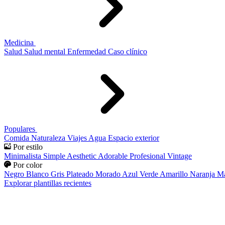
Medicina
Salud
Salud mental
Enfermedad
Caso clínico
Populares
Comida
Naturaleza
Viajes
Agua
Espacio exterior
Por estilo
Minimalista
Simple
Aesthetic
Adorable
Profesional
Vintage
Por color
Negro
Blanco
Gris
Plateado
Morado
Azul
Verde
Amarillo
Naranja
Ma
Explorar plantillas recientes