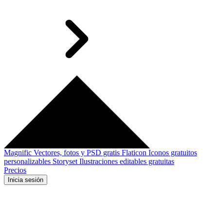
Magnific
Vectores, fotos y PSD gratis
Flaticon
Iconos gratuitos
personalizables
Storyset
Ilustraciones editables gratuitas
Precios
Inicia sesión