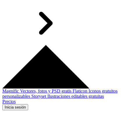
Magnific
Vectores, fotos y PSD gratis
Flaticon
Iconos gratuitos
personalizables
Storyset
Ilustraciones editables gratuitas
Precios
Inicia sesión