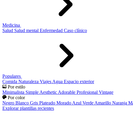
Medicina
Salud
Salud mental
Enfermedad
Caso clínico
Populares
Comida
Naturaleza
Viajes
Agua
Espacio exterior
Por estilo
Minimalista
Simple
Aesthetic
Adorable
Profesional
Vintage
Por color
Negro
Blanco
Gris
Plateado
Morado
Azul
Verde
Amarillo
Naranja
Ma
Explorar plantillas recientes