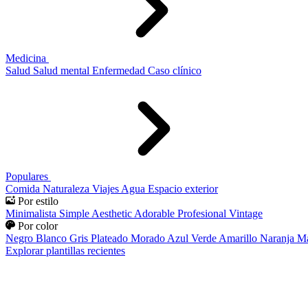
Medicina
Salud
Salud mental
Enfermedad
Caso clínico
Populares
Comida
Naturaleza
Viajes
Agua
Espacio exterior
Por estilo
Minimalista
Simple
Aesthetic
Adorable
Profesional
Vintage
Por color
Negro
Blanco
Gris
Plateado
Morado
Azul
Verde
Amarillo
Naranja
Ma
Explorar plantillas recientes