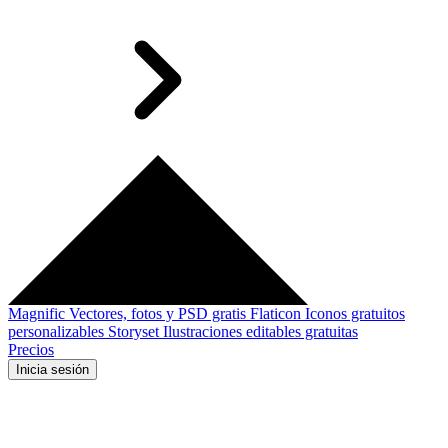
Magnific
Vectores, fotos y PSD gratis
Flaticon
Iconos gratuitos
personalizables
Storyset
Ilustraciones editables gratuitas
Precios
Inicia sesión