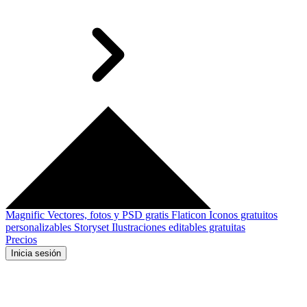
Magnific
Vectores, fotos y PSD gratis
Flaticon
Iconos gratuitos
personalizables
Storyset
Ilustraciones editables gratuitas
Precios
Inicia sesión