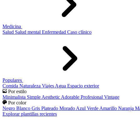
Medicina
Salud
Salud mental
Enfermedad
Caso clínico
Populares
Comida
Naturaleza
Viajes
Agua
Espacio exterior
Por estilo
Minimalista
Simple
Aesthetic
Adorable
Profesional
Vintage
Por color
Negro
Blanco
Gris
Plateado
Morado
Azul
Verde
Amarillo
Naranja
Ma
Explorar plantillas recientes