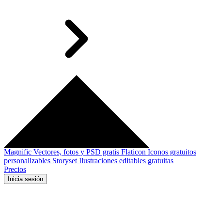
Magnific
Vectores, fotos y PSD gratis
Flaticon
Iconos gratuitos
personalizables
Storyset
Ilustraciones editables gratuitas
Precios
Inicia sesión