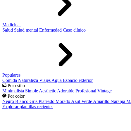
Medicina
Salud
Salud mental
Enfermedad
Caso clínico
Populares
Comida
Naturaleza
Viajes
Agua
Espacio exterior
Por estilo
Minimalista
Simple
Aesthetic
Adorable
Profesional
Vintage
Por color
Negro
Blanco
Gris
Plateado
Morado
Azul
Verde
Amarillo
Naranja
Ma
Explorar plantillas recientes