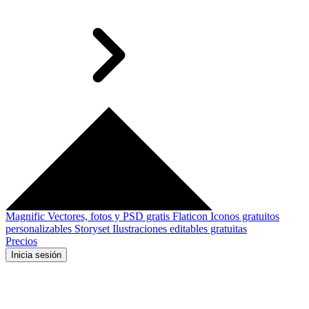
Magnific
Vectores, fotos y PSD gratis
Flaticon
Iconos gratuitos
personalizables
Storyset
Ilustraciones editables gratuitas
Precios
Inicia sesión