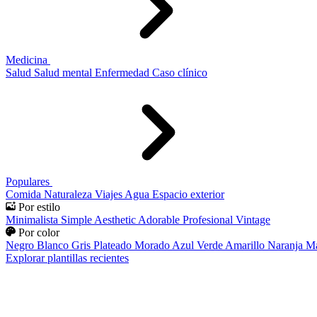
Medicina
Salud
Salud mental
Enfermedad
Caso clínico
Populares
Comida
Naturaleza
Viajes
Agua
Espacio exterior
Por estilo
Minimalista
Simple
Aesthetic
Adorable
Profesional
Vintage
Por color
Negro
Blanco
Gris
Plateado
Morado
Azul
Verde
Amarillo
Naranja
Ma
Explorar plantillas recientes