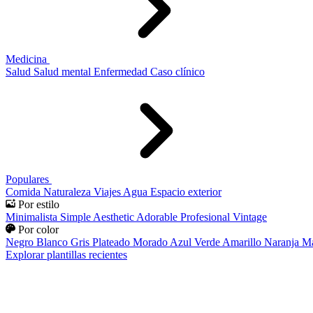
Medicina
Salud
Salud mental
Enfermedad
Caso clínico
Populares
Comida
Naturaleza
Viajes
Agua
Espacio exterior
Por estilo
Minimalista
Simple
Aesthetic
Adorable
Profesional
Vintage
Por color
Negro
Blanco
Gris
Plateado
Morado
Azul
Verde
Amarillo
Naranja
Ma
Explorar plantillas recientes