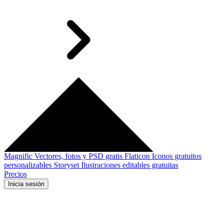
Magnific
Vectores, fotos y PSD gratis
Flaticon
Iconos gratuitos
personalizables
Storyset
Ilustraciones editables gratuitas
Precios
Inicia sesión