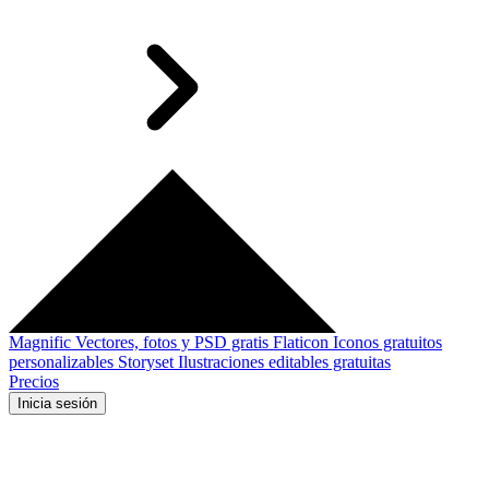
Magnific
Vectores, fotos y PSD gratis
Flaticon
Iconos gratuitos
personalizables
Storyset
Ilustraciones editables gratuitas
Precios
Inicia sesión