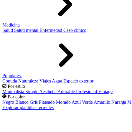
Medicina
Salud
Salud mental
Enfermedad
Caso clínico
Populares
Comida
Naturaleza
Viajes
Agua
Espacio exterior
Por estilo
Minimalista
Simple
Aesthetic
Adorable
Profesional
Vintage
Por color
Negro
Blanco
Gris
Plateado
Morado
Azul
Verde
Amarillo
Naranja
Ma
Explorar plantillas recientes