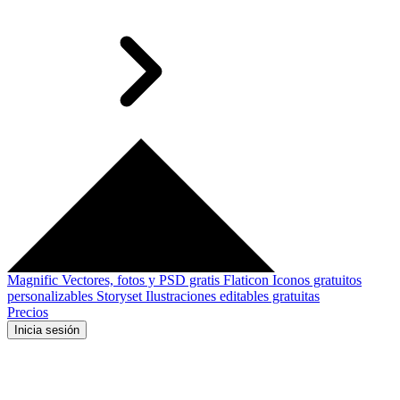
Magnific
Vectores, fotos y PSD gratis
Flaticon
Iconos gratuitos
personalizables
Storyset
Ilustraciones editables gratuitas
Precios
Inicia sesión