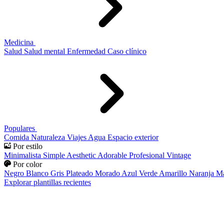
Medicina
Salud
Salud mental
Enfermedad
Caso clínico
Populares
Comida
Naturaleza
Viajes
Agua
Espacio exterior
Por estilo
Minimalista
Simple
Aesthetic
Adorable
Profesional
Vintage
Por color
Negro
Blanco
Gris
Plateado
Morado
Azul
Verde
Amarillo
Naranja
Ma
Explorar plantillas recientes