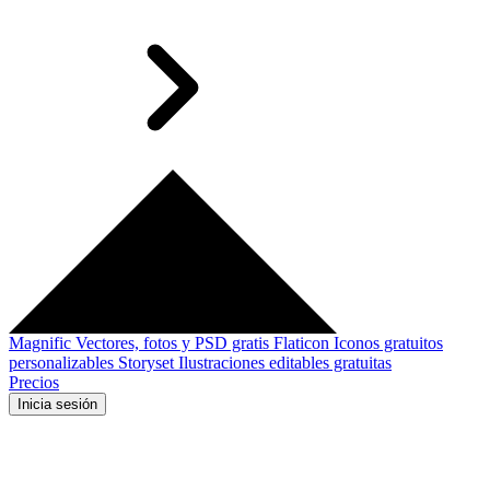
Magnific
Vectores, fotos y PSD gratis
Flaticon
Iconos gratuitos
personalizables
Storyset
Ilustraciones editables gratuitas
Precios
Inicia sesión