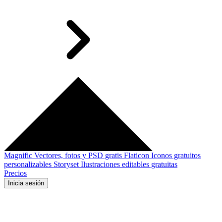
Magnific
Vectores, fotos y PSD gratis
Flaticon
Iconos gratuitos
personalizables
Storyset
Ilustraciones editables gratuitas
Precios
Inicia sesión