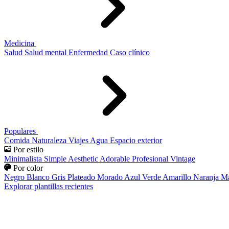
Medicina
Salud
Salud mental
Enfermedad
Caso clínico
Populares
Comida
Naturaleza
Viajes
Agua
Espacio exterior
Por estilo
Minimalista
Simple
Aesthetic
Adorable
Profesional
Vintage
Por color
Negro
Blanco
Gris
Plateado
Morado
Azul
Verde
Amarillo
Naranja
Ma
Explorar plantillas recientes