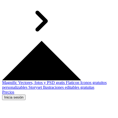
Magnific
Vectores, fotos y PSD gratis
Flaticon
Iconos gratuitos
personalizables
Storyset
Ilustraciones editables gratuitas
Precios
Inicia sesión