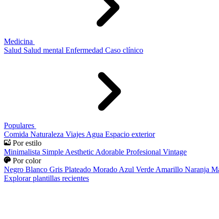
Medicina
Salud
Salud mental
Enfermedad
Caso clínico
Populares
Comida
Naturaleza
Viajes
Agua
Espacio exterior
Por estilo
Minimalista
Simple
Aesthetic
Adorable
Profesional
Vintage
Por color
Negro
Blanco
Gris
Plateado
Morado
Azul
Verde
Amarillo
Naranja
Ma
Explorar plantillas recientes