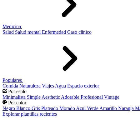
Medicina
Salud
Salud mental
Enfermedad
Caso clínico
Populares
Comida
Naturaleza
Viajes
Agua
Espacio exterior
Por estilo
Minimalista
Simple
Aesthetic
Adorable
Profesional
Vintage
Por color
Negro
Blanco
Gris
Plateado
Morado
Azul
Verde
Amarillo
Naranja
Ma
Explorar plantillas recientes