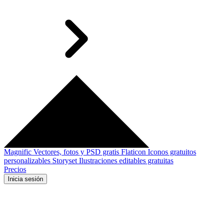
Magnific
Vectores, fotos y PSD gratis
Flaticon
Iconos gratuitos
personalizables
Storyset
Ilustraciones editables gratuitas
Precios
Inicia sesión