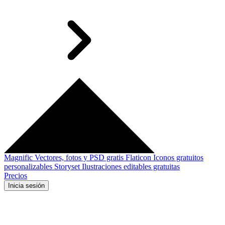
Magnific
Vectores, fotos y PSD gratis
Flaticon
Iconos gratuitos
personalizables
Storyset
Ilustraciones editables gratuitas
Precios
Inicia sesión