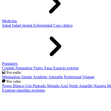
Medicina
Salud
Salud mental
Enfermedad
Caso clínico
Populares
Comida
Naturaleza
Viajes
Agua
Espacio exterior
Por estilo
Minimalista
Simple
Aesthetic
Adorable
Profesional
Vintage
Por color
Negro
Blanco
Gris
Plateado
Morado
Azul
Verde
Amarillo
Naranja
Ma
Explorar plantillas recientes