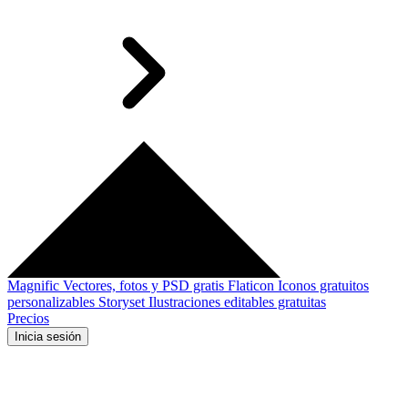
Magnific
Vectores, fotos y PSD gratis
Flaticon
Iconos gratuitos
personalizables
Storyset
Ilustraciones editables gratuitas
Precios
Inicia sesión