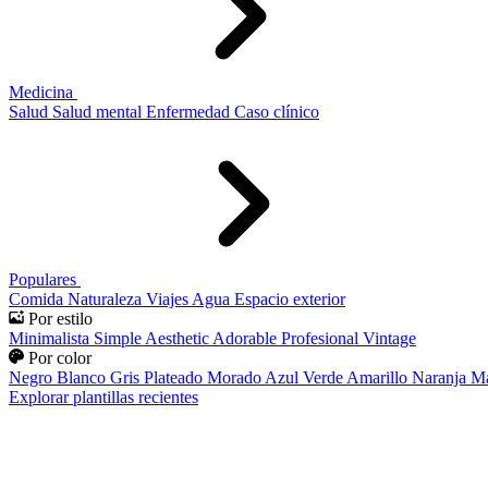
Medicina
Salud
Salud mental
Enfermedad
Caso clínico
Populares
Comida
Naturaleza
Viajes
Agua
Espacio exterior
Por estilo
Minimalista
Simple
Aesthetic
Adorable
Profesional
Vintage
Por color
Negro
Blanco
Gris
Plateado
Morado
Azul
Verde
Amarillo
Naranja
Ma
Explorar plantillas recientes