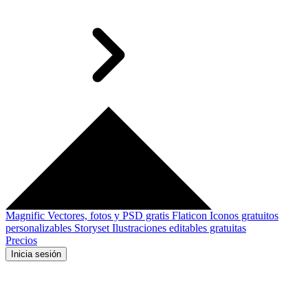
Magnific
Vectores, fotos y PSD gratis
Flaticon
Iconos gratuitos
personalizables
Storyset
Ilustraciones editables gratuitas
Precios
Inicia sesión