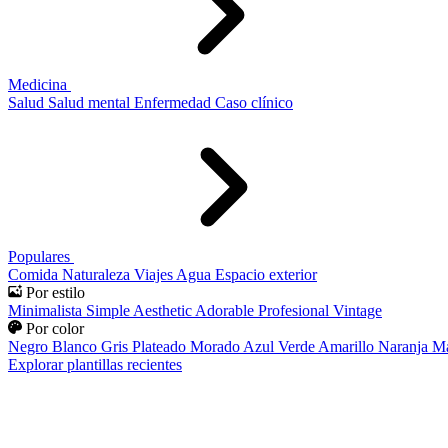
Medicina
Salud
Salud mental
Enfermedad
Caso clínico
Populares
Comida
Naturaleza
Viajes
Agua
Espacio exterior
Por estilo
Minimalista
Simple
Aesthetic
Adorable
Profesional
Vintage
Por color
Negro
Blanco
Gris
Plateado
Morado
Azul
Verde
Amarillo
Naranja
Ma
Explorar plantillas recientes