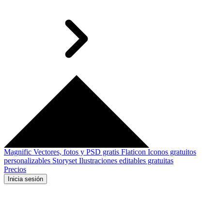
Magnific
Vectores, fotos y PSD gratis
Flaticon
Iconos gratuitos
personalizables
Storyset
Ilustraciones editables gratuitas
Precios
Inicia sesión