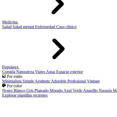
Medicina
Salud
Salud mental
Enfermedad
Caso clínico
Populares
Comida
Naturaleza
Viajes
Agua
Espacio exterior
Por estilo
Minimalista
Simple
Aesthetic
Adorable
Profesional
Vintage
Por color
Negro
Blanco
Gris
Plateado
Morado
Azul
Verde
Amarillo
Naranja
Ma
Explorar plantillas recientes