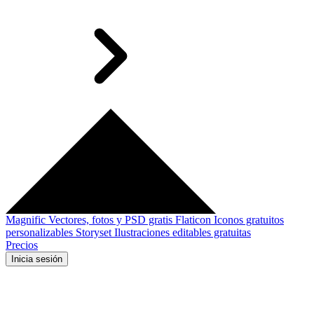
Magnific
Vectores, fotos y PSD gratis
Flaticon
Iconos gratuitos
personalizables
Storyset
Ilustraciones editables gratuitas
Precios
Inicia sesión