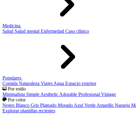
Medicina
Salud
Salud mental
Enfermedad
Caso clínico
Populares
Comida
Naturaleza
Viajes
Agua
Espacio exterior
Por estilo
Minimalista
Simple
Aesthetic
Adorable
Profesional
Vintage
Por color
Negro
Blanco
Gris
Plateado
Morado
Azul
Verde
Amarillo
Naranja
Ma
Explorar plantillas recientes