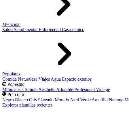
Medicina
Salud
Salud mental
Enfermedad
Caso clínico
Populares
Comida
Naturaleza
Viajes
Agua
Espacio exterior
Por estilo
Minimalista
Simple
Aesthetic
Adorable
Profesional
Vintage
Por color
Negro
Blanco
Gris
Plateado
Morado
Azul
Verde
Amarillo
Naranja
Ma
Explorar plantillas recientes