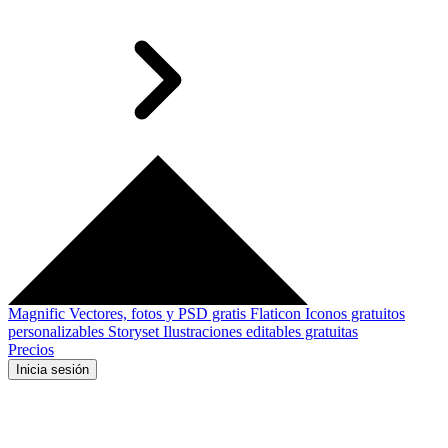
Magnific
Vectores, fotos y PSD gratis
Flaticon
Iconos gratuitos
personalizables
Storyset
Ilustraciones editables gratuitas
Precios
Inicia sesión