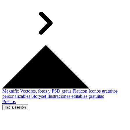
Magnific
Vectores, fotos y PSD gratis
Flaticon
Iconos gratuitos
personalizables
Storyset
Ilustraciones editables gratuitas
Precios
Inicia sesión