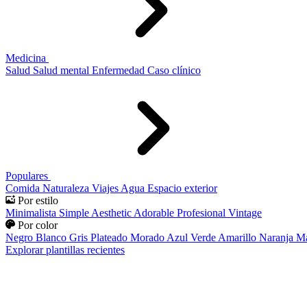
Medicina
Salud
Salud mental
Enfermedad
Caso clínico
Populares
Comida
Naturaleza
Viajes
Agua
Espacio exterior
Por estilo
Minimalista
Simple
Aesthetic
Adorable
Profesional
Vintage
Por color
Negro
Blanco
Gris
Plateado
Morado
Azul
Verde
Amarillo
Naranja
Ma
Explorar plantillas recientes