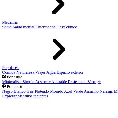
Medicina
Salud
Salud mental
Enfermedad
Caso clínico
Populares
Comida
Naturaleza
Viajes
Agua
Espacio exterior
Por estilo
Minimalista
Simple
Aesthetic
Adorable
Profesional
Vintage
Por color
Negro
Blanco
Gris
Plateado
Morado
Azul
Verde
Amarillo
Naranja
Ma
Explorar plantillas recientes