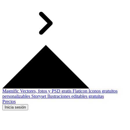
Magnific
Vectores, fotos y PSD gratis
Flaticon
Iconos gratuitos
personalizables
Storyset
Ilustraciones editables gratuitas
Precios
Inicia sesión