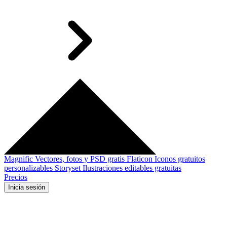
Magnific
Vectores, fotos y PSD gratis
Flaticon
Iconos gratuitos
personalizables
Storyset
Ilustraciones editables gratuitas
Precios
Inicia sesión