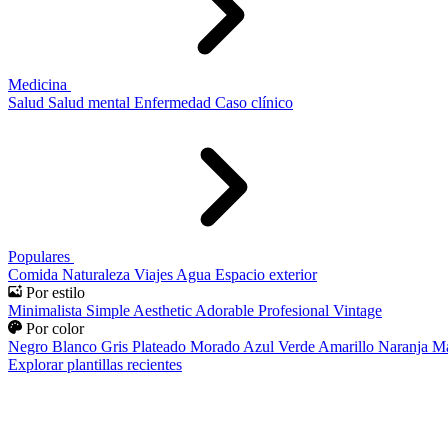
Medicina
Salud
Salud mental
Enfermedad
Caso clínico
Populares
Comida
Naturaleza
Viajes
Agua
Espacio exterior
Por estilo
Minimalista
Simple
Aesthetic
Adorable
Profesional
Vintage
Por color
Negro
Blanco
Gris
Plateado
Morado
Azul
Verde
Amarillo
Naranja
Ma
Explorar plantillas recientes