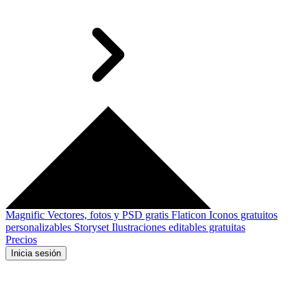
Magnific
Vectores, fotos y PSD gratis
Flaticon
Iconos gratuitos
personalizables
Storyset
Ilustraciones editables gratuitas
Precios
Inicia sesión