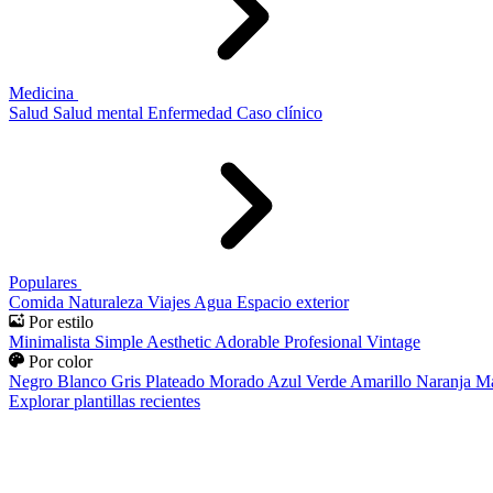
Medicina
Salud
Salud mental
Enfermedad
Caso clínico
Populares
Comida
Naturaleza
Viajes
Agua
Espacio exterior
Por estilo
Minimalista
Simple
Aesthetic
Adorable
Profesional
Vintage
Por color
Negro
Blanco
Gris
Plateado
Morado
Azul
Verde
Amarillo
Naranja
Ma
Explorar plantillas recientes