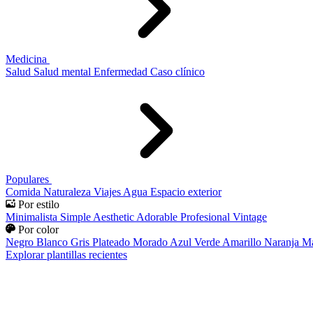
Medicina
Salud
Salud mental
Enfermedad
Caso clínico
Populares
Comida
Naturaleza
Viajes
Agua
Espacio exterior
Por estilo
Minimalista
Simple
Aesthetic
Adorable
Profesional
Vintage
Por color
Negro
Blanco
Gris
Plateado
Morado
Azul
Verde
Amarillo
Naranja
Ma
Explorar plantillas recientes