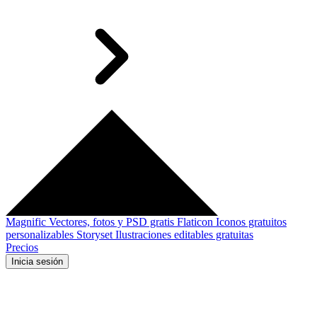
Magnific
Vectores, fotos y PSD gratis
Flaticon
Iconos gratuitos
personalizables
Storyset
Ilustraciones editables gratuitas
Precios
Inicia sesión