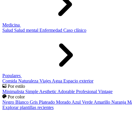
Medicina
Salud
Salud mental
Enfermedad
Caso clínico
Populares
Comida
Naturaleza
Viajes
Agua
Espacio exterior
Por estilo
Minimalista
Simple
Aesthetic
Adorable
Profesional
Vintage
Por color
Negro
Blanco
Gris
Plateado
Morado
Azul
Verde
Amarillo
Naranja
Ma
Explorar plantillas recientes