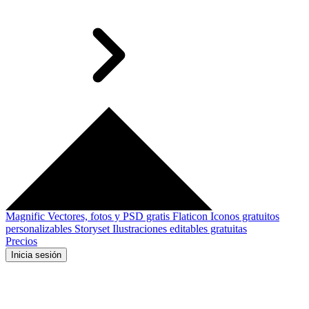
Magnific
Vectores, fotos y PSD gratis
Flaticon
Iconos gratuitos
personalizables
Storyset
Ilustraciones editables gratuitas
Precios
Inicia sesión