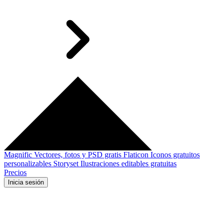
Magnific
Vectores, fotos y PSD gratis
Flaticon
Iconos gratuitos
personalizables
Storyset
Ilustraciones editables gratuitas
Precios
Inicia sesión