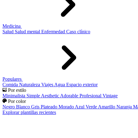
Medicina
Salud
Salud mental
Enfermedad
Caso clínico
Populares
Comida
Naturaleza
Viajes
Agua
Espacio exterior
Por estilo
Minimalista
Simple
Aesthetic
Adorable
Profesional
Vintage
Por color
Negro
Blanco
Gris
Plateado
Morado
Azul
Verde
Amarillo
Naranja
Ma
Explorar plantillas recientes