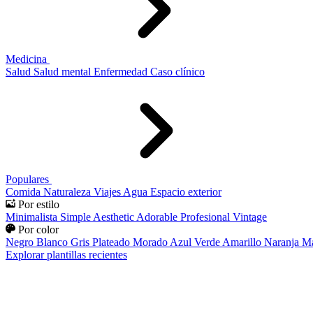
Medicina
Salud
Salud mental
Enfermedad
Caso clínico
Populares
Comida
Naturaleza
Viajes
Agua
Espacio exterior
Por estilo
Minimalista
Simple
Aesthetic
Adorable
Profesional
Vintage
Por color
Negro
Blanco
Gris
Plateado
Morado
Azul
Verde
Amarillo
Naranja
Ma
Explorar plantillas recientes