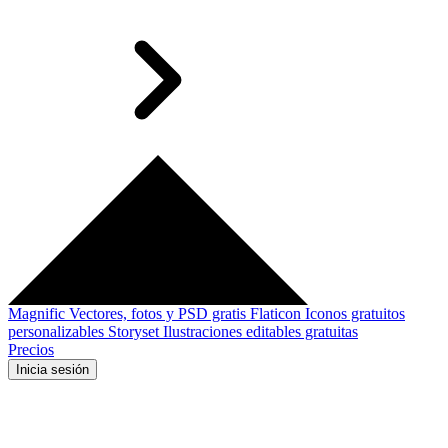
Magnific
Vectores, fotos y PSD gratis
Flaticon
Iconos gratuitos
personalizables
Storyset
Ilustraciones editables gratuitas
Precios
Inicia sesión