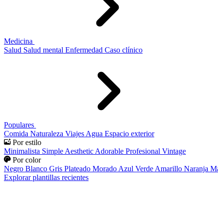
Medicina
Salud
Salud mental
Enfermedad
Caso clínico
Populares
Comida
Naturaleza
Viajes
Agua
Espacio exterior
Por estilo
Minimalista
Simple
Aesthetic
Adorable
Profesional
Vintage
Por color
Negro
Blanco
Gris
Plateado
Morado
Azul
Verde
Amarillo
Naranja
Ma
Explorar plantillas recientes