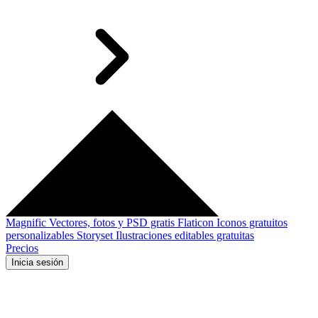
Magnific
Vectores, fotos y PSD gratis
Flaticon
Iconos gratuitos
personalizables
Storyset
Ilustraciones editables gratuitas
Precios
Inicia sesión