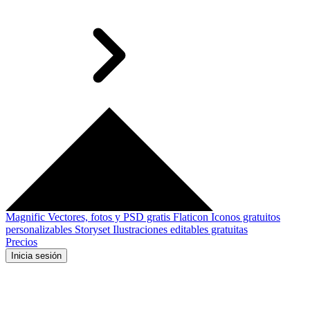
Magnific
Vectores, fotos y PSD gratis
Flaticon
Iconos gratuitos
personalizables
Storyset
Ilustraciones editables gratuitas
Precios
Inicia sesión