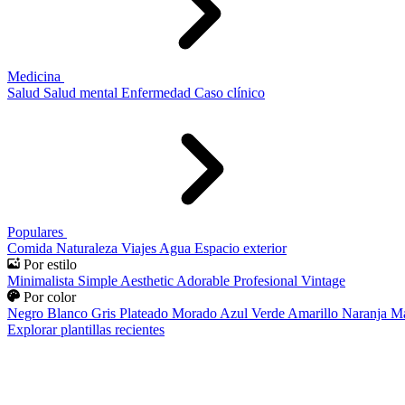
Medicina
Salud
Salud mental
Enfermedad
Caso clínico
Populares
Comida
Naturaleza
Viajes
Agua
Espacio exterior
Por estilo
Minimalista
Simple
Aesthetic
Adorable
Profesional
Vintage
Por color
Negro
Blanco
Gris
Plateado
Morado
Azul
Verde
Amarillo
Naranja
Ma
Explorar plantillas recientes