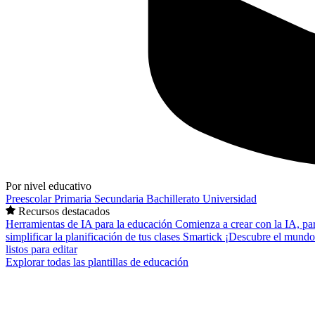
Por nivel educativo
Preescolar
Primaria
Secundaria
Bachillerato
Universidad
Recursos destacados
Herramientas de IA para la educación
Comienza a crear con la IA, pa
simplificar la planificación de tus clases
Smartick
¡Descubre el mundo
listos para editar
Explorar todas las plantillas de educación