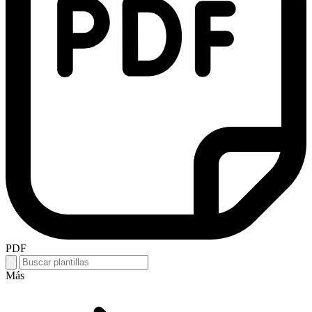
PDF
Más