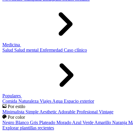
Medicina
Salud
Salud mental
Enfermedad
Caso clínico
Populares
Comida
Naturaleza
Viajes
Agua
Espacio exterior
Por estilo
Minimalista
Simple
Aesthetic
Adorable
Profesional
Vintage
Por color
Negro
Blanco
Gris
Plateado
Morado
Azul
Verde
Amarillo
Naranja
Ma
Explorar plantillas recientes