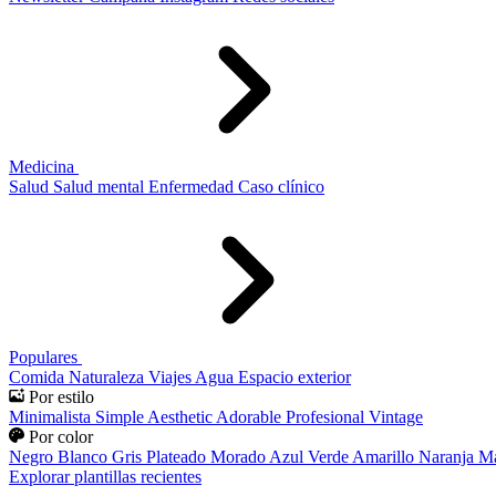
Medicina
Salud
Salud mental
Enfermedad
Caso clínico
Populares
Comida
Naturaleza
Viajes
Agua
Espacio exterior
Por estilo
Minimalista
Simple
Aesthetic
Adorable
Profesional
Vintage
Por color
Negro
Blanco
Gris
Plateado
Morado
Azul
Verde
Amarillo
Naranja
Ma
Explorar plantillas recientes