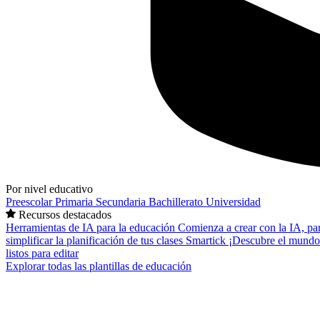
Por nivel educativo
Preescolar
Primaria
Secundaria
Bachillerato
Universidad
Recursos destacados
Herramientas de IA para la educación
Comienza a crear con la IA, pa
simplificar la planificación de tus clases
Smartick
¡Descubre el mundo
listos para editar
Explorar todas las plantillas de educación