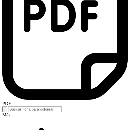
PDF
Más