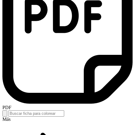
PDF
Más