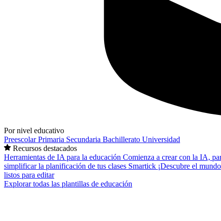
Por nivel educativo
Preescolar
Primaria
Secundaria
Bachillerato
Universidad
Recursos destacados
Herramientas de IA para la educación
Comienza a crear con la IA, pa
simplificar la planificación de tus clases
Smartick
¡Descubre el mundo
listos para editar
Explorar todas las plantillas de educación