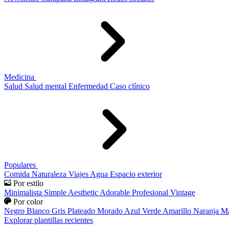
Medicina
Salud
Salud mental
Enfermedad
Caso clínico
Populares
Comida
Naturaleza
Viajes
Agua
Espacio exterior
Por estilo
Minimalista
Simple
Aesthetic
Adorable
Profesional
Vintage
Por color
Negro
Blanco
Gris
Plateado
Morado
Azul
Verde
Amarillo
Naranja
Ma
Explorar plantillas recientes