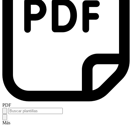
PDF
Más