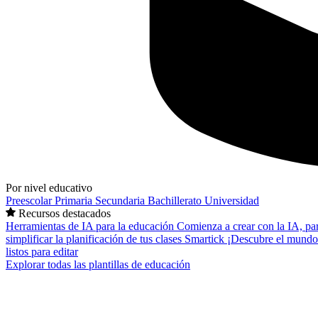
Por nivel educativo
Preescolar
Primaria
Secundaria
Bachillerato
Universidad
Recursos destacados
Herramientas de IA para la educación
Comienza a crear con la IA, pa
simplificar la planificación de tus clases
Smartick
¡Descubre el mundo
listos para editar
Explorar todas las plantillas de educación