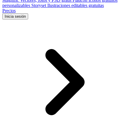
Magnific
Vectores, fotos y PSD gratis
Flaticon
Iconos gratuitos
personalizables
Storyset
Ilustraciones editables gratuitas
Precios
Inicia sesión