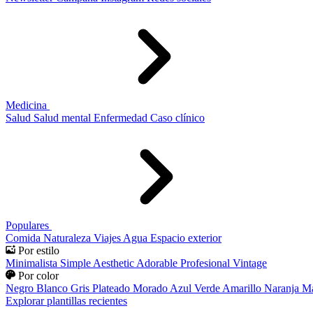
Medicina
Salud
Salud mental
Enfermedad
Caso clínico
Populares
Comida
Naturaleza
Viajes
Agua
Espacio exterior
Por estilo
Minimalista
Simple
Aesthetic
Adorable
Profesional
Vintage
Por color
Negro
Blanco
Gris
Plateado
Morado
Azul
Verde
Amarillo
Naranja
Ma
Explorar plantillas recientes