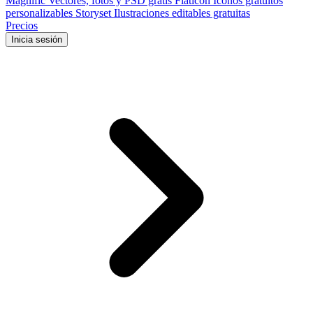
Magnific
Vectores, fotos y PSD gratis
Flaticon
Iconos gratuitos
personalizables
Storyset
Ilustraciones editables gratuitas
Precios
Inicia sesión