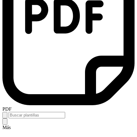
PDF
Más