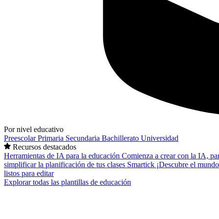
Por nivel educativo
Preescolar
Primaria
Secundaria
Bachillerato
Universidad
Recursos destacados
Herramientas de IA para la educación
Comienza a crear con la IA, pa
simplificar la planificación de tus clases
Smartick
¡Descubre el mundo
listos para editar
Explorar todas las plantillas de educación