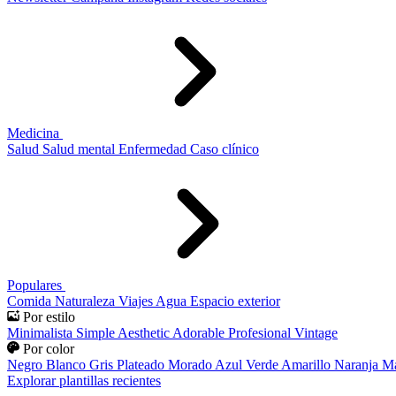
Medicina
Salud
Salud mental
Enfermedad
Caso clínico
Populares
Comida
Naturaleza
Viajes
Agua
Espacio exterior
Por estilo
Minimalista
Simple
Aesthetic
Adorable
Profesional
Vintage
Por color
Negro
Blanco
Gris
Plateado
Morado
Azul
Verde
Amarillo
Naranja
Ma
Explorar plantillas recientes