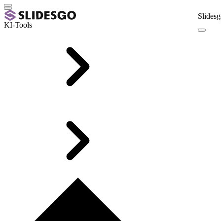
Slidesg
KI-Tools