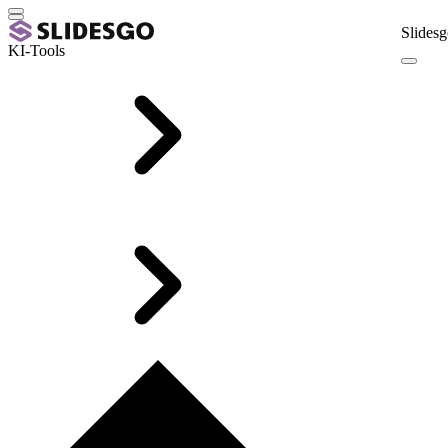
Slidesg
KI-Tools