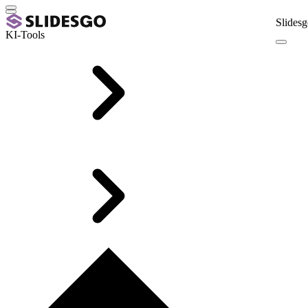
Slidesg
KI-Tools