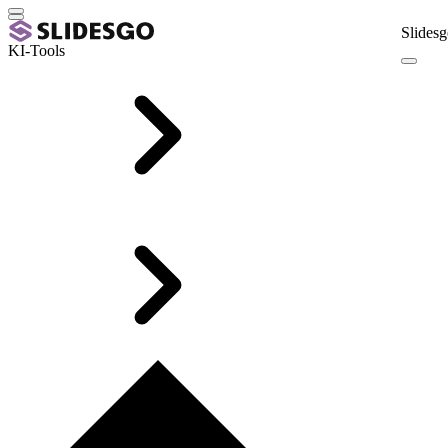
Slidesg
KI-Tools