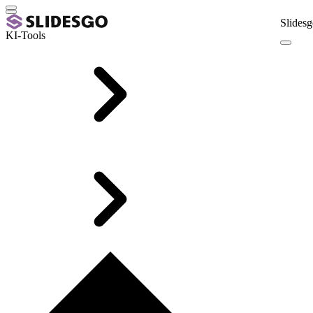
Slidesg
KI-Tools