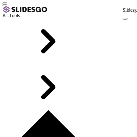
Slidesg
KI-Tools