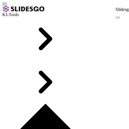
Slidesg
KI-Tools