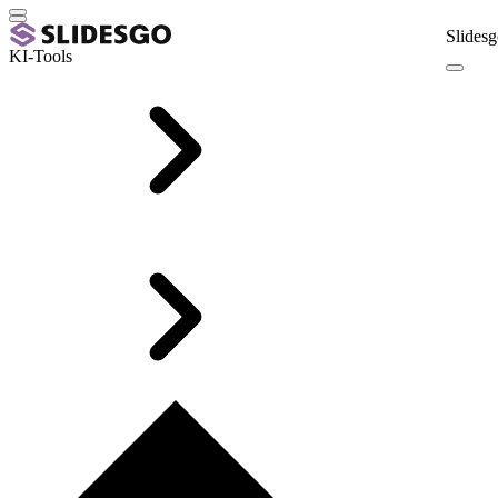
Slidesg
KI-Tools