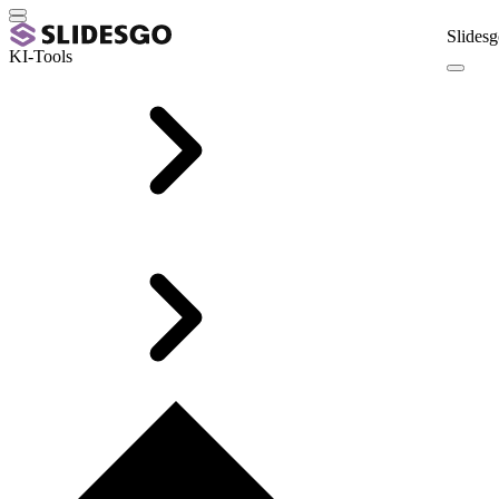
Slidesg
KI-Tools